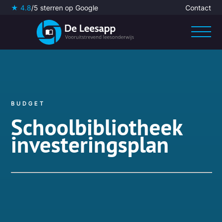
★ 4.8
/5 sterren op Google
Contact
BUDGET
Schoolbibliotheek
investeringsplan